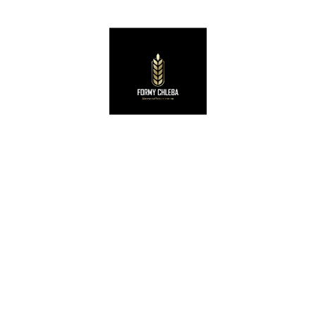
KOSZYKI RATTANOWE
Koszyk rattanowy 0,6 kg bagietka 38x7x5 cm do rozrostu / garowania chleba
49,00
zł
netto