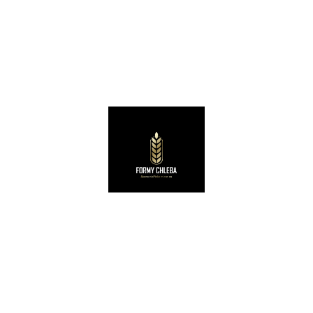
Informacje adresowe
zamowienia@akcesoriapiekarnicze.eu
+48 531 213 018
HURTOWNIA KOSZYKÓW
ATS Catering Natalia Baran
36-233 Wesoła 566
Polska, Podkarpacie
Numer konta do wpłat:
Bank ING
53105014581000009714340123
Moje konto
Strona główna
Moje konto
Koszyk
Zamówienia
Śledzenie zamówienia
Obserwowane