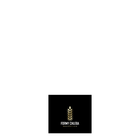
AKCESORIA PIEKARNICZE
AKCESORIA PIEKARNICZE
Rękawice piekarnicze 40 cm 5 palczaste termiczne
Rękawice piekarnicze 40 cm łapki termiczne
39,00
zł
32,00
zł
netto
netto
Dodaj do koszyka
Dodaj do koszyka
Kontakt z nami
Masz pytania? Napisz do nas.
Szukaj
Informacje adresowe
zamowienia@akcesoriapiekarnicze.eu
+48 531 213 018