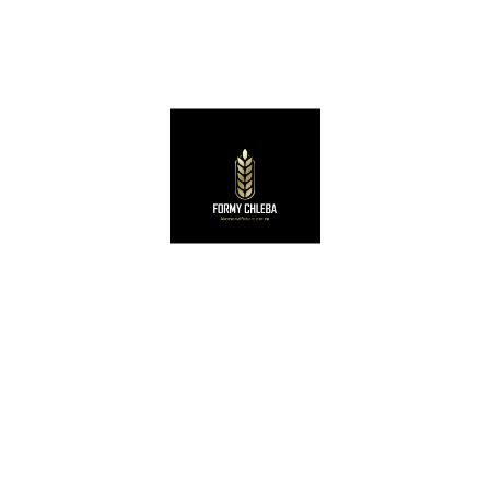
AKCESORIA PIEKARNICZE
Wałek do ciasta 40 cm na łożyskach
120,00
zł
netto
Dodaj do koszyka