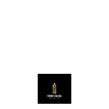
KOSZYKI WIKLINOWE
KOSZYKI WIKLINOWE
Koszyk wiklinowy 1 kg kwadratowy 20x15x7 cm do rozrostu / garowania chleba
Koszyk wiklinowy 1,8 kg kwadratowy 26x20x7 cm do rozrostu / garowania chleba
34,00
zł
44,00
zł
36,00
zł
netto
netto
Dodaj do koszyka
Dodaj do koszyka
Kontakt z nami
Masz pytania? Napisz do nas.
Szukaj
Informacje adresowe
zamowienia@akcesoriapiekarnicze.eu
+48 531 213 018